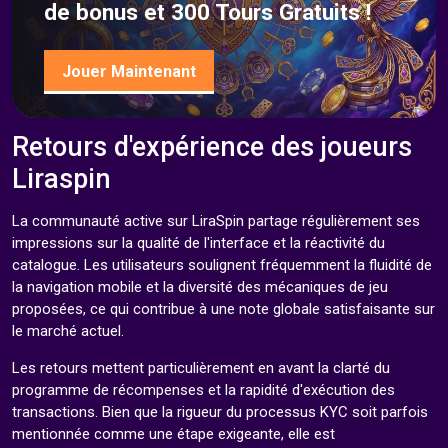
de bonus et 300 Tours Gratuits !
Jouer Maintenant
Retours d'expérience des joueurs
Liraspin
La communauté active sur LiraSpin partage régulièrement ses
impressions sur la qualité de l'interface et la réactivité du
catalogue. Les utilisateurs soulignent fréquemment la fluidité de
la navigation mobile et la diversité des mécaniques de jeu
proposées, ce qui contribue à une note globale satisfaisante sur
le marché actuel.
Les retours mettent particulièrement en avant la clarté du
programme de récompenses et la rapidité d'exécution des
transactions. Bien que la rigueur du processus KYC soit parfois
mentionnée comme une étape exigeante, elle est