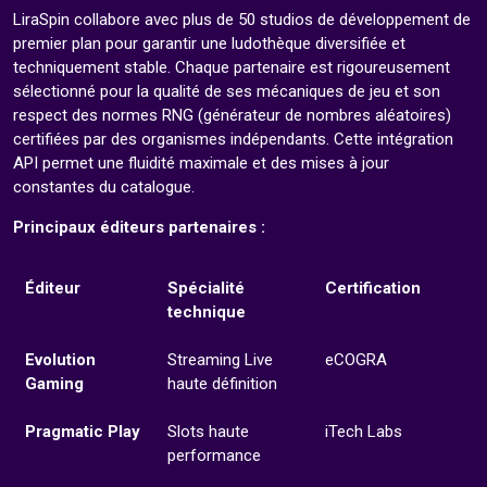
LiraSpin collabore avec plus de 50 studios de développement de
premier plan pour garantir une ludothèque diversifiée et
techniquement stable. Chaque partenaire est rigoureusement
sélectionné pour la qualité de ses mécaniques de jeu et son
respect des normes RNG (générateur de nombres aléatoires)
certifiées par des organismes indépendants. Cette intégration
API permet une fluidité maximale et des mises à jour
constantes du catalogue.
Principaux éditeurs partenaires :
Éditeur
Spécialité
Certification
technique
Evolution
Streaming Live
eCOGRA
Gaming
haute définition
Pragmatic Play
Slots haute
iTech Labs
performance