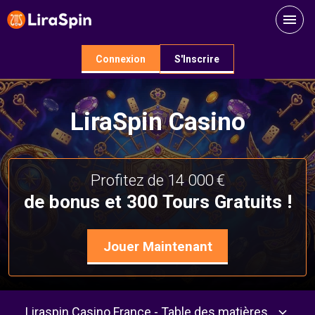
Connexion
S'Inscrire
LiraSpin Casino
Profitez de 14 000 €
de bonus et 300 Tours Gratuits !
Jouer Maintenant
Liraspin Casino France - Table des matières
Liraspin Casino France - Table des matières