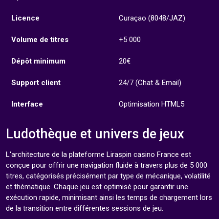
Plafonds et délais appliqués
LiraSpin sur appareils mobiles
Licence
Curaçao (8048/JAZ)
Retours d'expérience des joueurs Liraspin
Service d'assistance en ligne
Volume de titres
+5 000
Conclusion Liraspin Casino en ligne
Questions fréquentes
Dépôt minimum
20€
Support client
24/7 (Chat & Email)
Interface
Optimisation HTML5
Ludothèque et univers de jeux
L'architecture de la plateforme Liraspin casino France est
conçue pour offrir une navigation fluide à travers plus de 5 000
titres, catégorisés précisément par type de mécanique, volatilité
et thématique. Chaque jeu est optimisé pour garantir une
exécution rapide, minimisant ainsi les temps de chargement lors
de la transition entre différentes sessions de jeu.