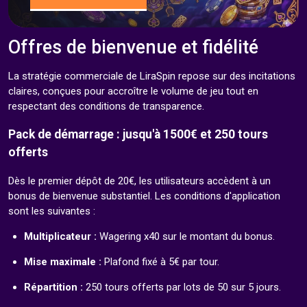
Offres de bienvenue et fidélité
La stratégie commerciale de LiraSpin repose sur des incitations
claires, conçues pour accroître le volume de jeu tout en
respectant des conditions de transparence.
Pack de démarrage : jusqu'à 1500€ et 250 tours
offerts
Dès le premier dépôt de 20€, les utilisateurs accèdent à un
bonus de bienvenue substantiel. Les conditions d'application
sont les suivantes :
Multiplicateur :
Wagering x40 sur le montant du bonus.
Mise maximale :
Plafond fixé à 5€ par tour.
Répartition :
250 tours offerts par lots de 50 sur 5 jours.