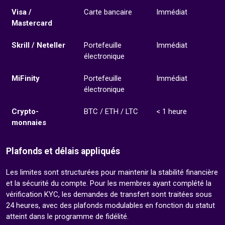
Visa /
Carte bancaire
Immédiat
Mastercard
Skrill / Neteller
Portefeuille
Immédiat
électronique
MiFinity
Portefeuille
Immédiat
électronique
Crypto-
BTC / ETH / LTC
< 1 heure
monnaies
Plafonds et délais appliqués
Les limites sont structurées pour maintenir la stabilité financière
et la sécurité du compte. Pour les membres ayant complété la
vérification KYC, les demandes de transfert sont traitées sous
24 heures, avec des plafonds modulables en fonction du statut
atteint dans le programme de fidélité.