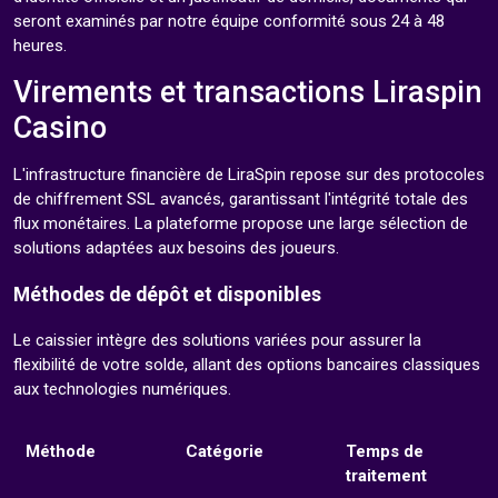
seront examinés par notre équipe conformité sous 24 à 48
heures.
Virements et transactions Liraspin
Casino
L'infrastructure financière de LiraSpin repose sur des protocoles
de chiffrement SSL avancés, garantissant l'intégrité totale des
flux monétaires. La plateforme propose une large sélection de
solutions adaptées aux besoins des joueurs.
Méthodes de dépôt et disponibles
Le caissier intègre des solutions variées pour assurer la
flexibilité de votre solde, allant des options bancaires classiques
aux technologies numériques.
Méthode
Catégorie
Temps de
traitement