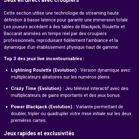
Jeux en direct avec croupiers
Cette section utilise une technologie de streaming haute
définition à basse latence pour garantir une immersion totale.
Les joueurs accèdent à des tables de Blackjack, Roulette et
Baccarat animées en temps réel par des croupiers
professionnels, reproduisant fidèlement l'ambiance et la
dynamique d'un établissement physique haut de gamme.
Top 3 des jeux live incontournables :
Lightning Roulette (Evolution) :
Version dynamique avec
multiplicateurs aléatoires sur les numéros pleins.
Crazy Time (Evolution) :
Jeu télévisé interactif avec des
multiplicateurs de gains importants et des jeux bonus.
Power Blackjack (Evolution) :
Variante permettant de
doubler, tripler ou quadrupler votre mise initiale sur les deux
premières cartes.
Jeux rapides et exclusivités