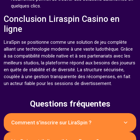
quelques clics.
Conclusion Liraspin Casino en
ligne
LiraSpin se positionne comme une solution de jeu complète
alliant une technologie moderne à une vaste ludothèque. Grâce
à sa compatibilité mobile native et à ses partenariats avec les
meilleurs studios, la plateforme répond aux besoins des joueurs
en quête de stabilité et de diversité. La structure sécurisée,
couplée à une gestion transparente des récompenses, en fait
un acteur fiable pour les sessions de divertissement.
Questions fréquentes
Comment s'inscrire sur LiraSpin ?