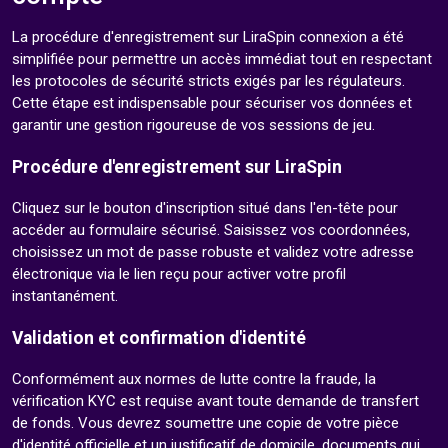
La procédure d'enregistrement sur LiraSpin connexion a été
simplifiée pour permettre un accès immédiat tout en respectant
les protocoles de sécurité stricts exigés par les régulateurs.
Cette étape est indispensable pour sécuriser vos données et
garantir une gestion rigoureuse de vos sessions de jeu.
Procédure d'enregistrement sur LiraSpin
Cliquez sur le bouton d'inscription situé dans l'en-tête pour
accéder au formulaire sécurisé. Saisissez vos coordonnées,
choisissez un mot de passe robuste et validez votre adresse
électronique via le lien reçu pour activer votre profil
instantanément.
Validation et confirmation d'identité
Conformément aux normes de lutte contre la fraude, la
vérification KYC est requise avant toute demande de transfert
de fonds. Vous devrez soumettre une copie de votre pièce
d'identité officielle et un justificatif de domicile, documents qui