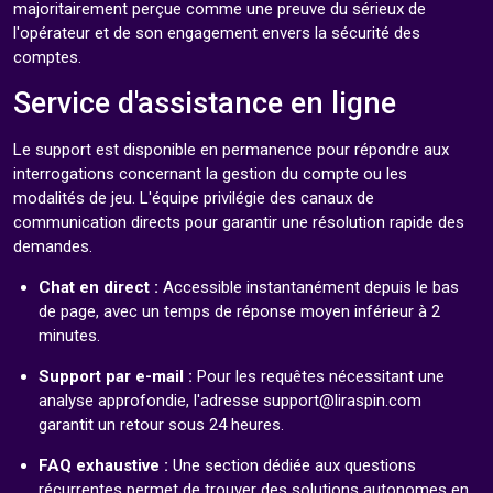
majoritairement perçue comme une preuve du sérieux de
l'opérateur et de son engagement envers la sécurité des
comptes.
Service d'assistance en ligne
Le support est disponible en permanence pour répondre aux
interrogations concernant la gestion du compte ou les
modalités de jeu. L'équipe privilégie des canaux de
communication directs pour garantir une résolution rapide des
demandes.
Chat en direct :
Accessible instantanément depuis le bas
de page, avec un temps de réponse moyen inférieur à 2
minutes.
Support par e-mail :
Pour les requêtes nécessitant une
analyse approfondie, l'adresse
support@liraspin.com
garantit un retour sous 24 heures.
FAQ exhaustive :
Une section dédiée aux questions
récurrentes permet de trouver des solutions autonomes en